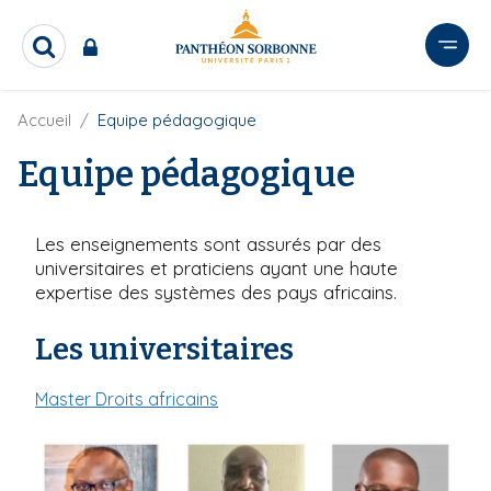
A
l
R
l
e
e
c
r
F
Accueil
Equipe pédagogique
h
i
e
a
l
Equipe pédagogique
r
u
d
c
c
'
h
o
A
e
Les enseignements sont assurés par des
r
n
r
i
universitaires et praticiens ayant une haute
t
a
expertise des systèmes des pays africains.
e
n
e
n
Les universitaires
u
p
Master Droits africains
r
i
n
c