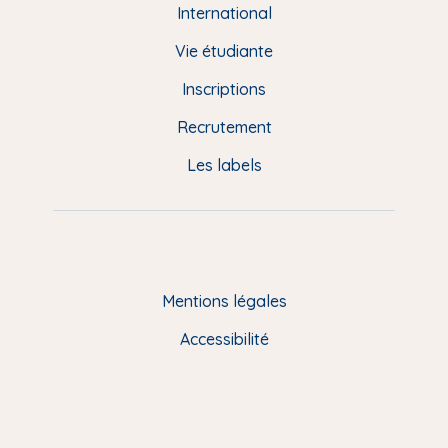
e
International
d
Vie étudiante
d
Inscriptions
e
Recrutement
p
Les labels
a
g
e
F
Mentions légales
R
Accessibilité